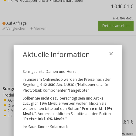
inkl. WIFI-Adapter und 3-Phasen Smart Meter
1.046,01 €
inkl. 19% MwSt.
Auf Anfrage
Details ansehen
Vergleichen
Merken
×
Aktuelle Information
Sehr geehrte Damen und Herren,
in unserem Onlineshop werden die Preise nach der
Regelung
("Nullsteuersatz für
§ 12 UStG Abs. 3 UStG
Sungrow Hybrid SH5.0RT
Photvoltaik Komponenten") angeboten.
Produkt-Merkmale:
Sollten Sie nicht dazu berechtigt sein und Artikel
AC-Nennleistung: 5 kW
zuzüglich 19% MwSt. erwerben wollen, klicken Sie
Dreiphasige Einspeisung
weiter unten bitte auf den Button "
Preise inkl. 19%
2 MPP Tracker
MwSt.
". Andernfalls klicken Sie bitte auf den Button
inkl. WIFI-Adapter und 3-Phasen Smart Meter
"
Preise inkl. 0% MwSt.
"
1.069,81 €
Ihr Sauerländer Solarmarkt
inkl. 19% MwSt.