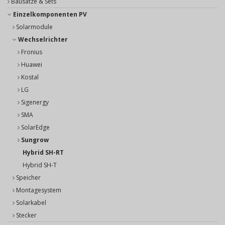
Bausätze & Sets
Einzelkomponenten PV
Solarmodule
Wechselrichter
Fronius
Huawei
Kostal
LG
Sigenergy
SMA
SolarEdge
Sungrow
Hybrid SH-RT
Hybrid SH-T
Speicher
Montagesystem
Solarkabel
Stecker