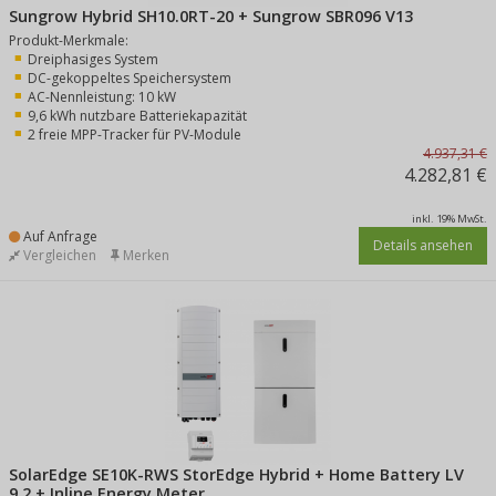
Sungrow Hybrid SH10.0RT-20 + Sungrow SBR096 V13
Produkt-Merkmale:
Dreiphasiges System
DC-gekoppeltes Speichersystem
AC-Nennleistung: 10 kW
9,6 kWh nutzbare Batteriekapazität
2 freie MPP-Tracker für PV-Module
4.937,31 €
4.282,81 €
inkl. 19% MwSt.
Auf Anfrage
Details ansehen
Vergleichen
Merken
SolarEdge SE10K-RWS StorEdge Hybrid + Home Battery LV
9.2 + Inline Energy Meter