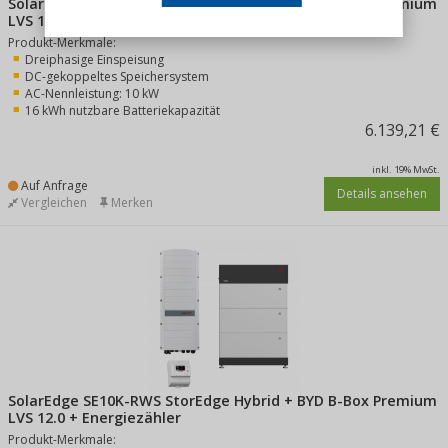
SolarEdge SE10K-RWS StorEdge Hybrid + BYD B-Box Premium
LVS 16.0 + Energiezähler
Produkt-Merkmale:
Dreiphasige Einspeisung
DC-gekoppeltes Speichersystem
AC-Nennleistung: 10 kW
16 kWh nutzbare Batteriekapazität
6.139,21 €
inkl. 19% MwSt.
Auf Anfrage
Details ansehen
Vergleichen
Merken
SolarEdge SE10K-RWS StorEdge Hybrid + BYD B-Box Premium
LVS 12.0 + Energiezähler
Produkt-Merkmale: