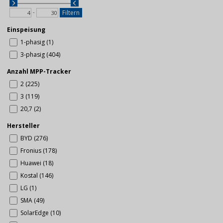
-
Filtern
Einspeisung
1-phasig (1)
3-phasig (404)
Anzahl MPP-Tracker
2 (225)
3 (119)
20,7 (2)
Hersteller
BYD (276)
Fronius (178)
Huawei (18)
Kostal (146)
LG (1)
SMA (49)
SolarEdge (10)