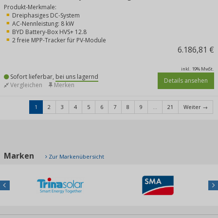
Produkt-Merkmale:
Dreiphasiges DC-System
AC-Nennleistung: 8 kW
BYD Battery-Box HVS+ 12.8
2 freie MPP-Tracker für PV-Module
6.186,81 €
inkl. 19% MwSt.
Sofort lieferbar,
bei uns lagernd
Details ansehen
Vergleichen
Merken
1
2
3
4
5
6
7
8
9
...
21
Weiter →
Marken
Zur Markenübersicht
Previous
Nex