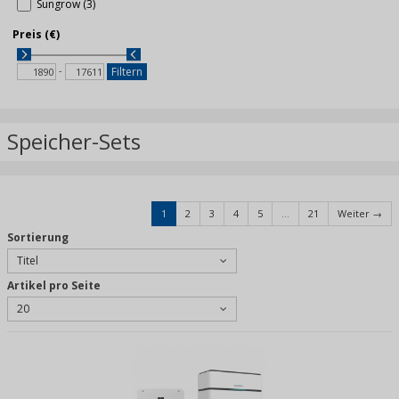
Sungrow (3)
Preis (€)
-
Filtern
Speicher-Sets
1
2
3
4
5
...
21
Weiter →
Sortierung
Titel
Artikel pro Seite
20