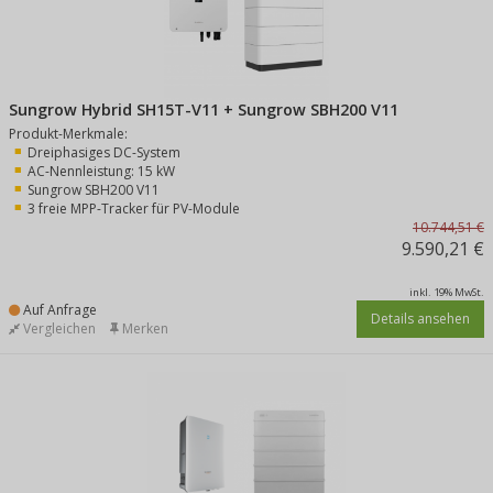
Sungrow Hybrid SH15T-V11 + Sungrow SBH200 V11
Produkt-Merkmale:
Dreiphasiges DC-System
AC-Nennleistung: 15 kW
Sungrow SBH200 V11
3 freie MPP-Tracker für PV-Module
10.744,51 €
9.590,21 €
inkl. 19% MwSt.
Auf Anfrage
Details ansehen
Vergleichen
Merken