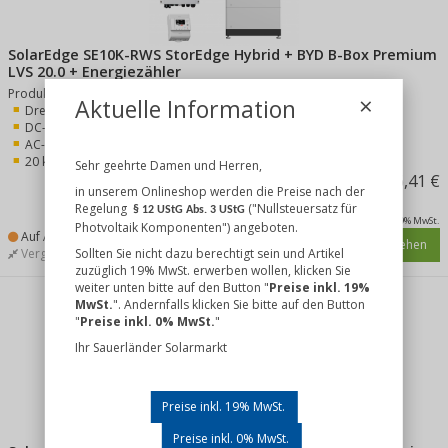
SolarEdge SE10K-RWS StorEdge Hybrid + BYD B-Box Premium
LVS 20.0 + Energiezähler
Produkt-Merkmale:
×
Aktuelle Information
Dreiphasige Einspeisung
DC-gekoppeltes Speichersystem
AC-Nennleistung: 10 kW
20 kWh nutzbare Batteriekapazität
Sehr geehrte Damen und Herren,
7.186,41 €
in unserem Onlineshop werden die Preise nach der
Regelung
("Nullsteuersatz für
§ 12 UStG Abs. 3 UStG
inkl. 19% MwSt.
Photvoltaik Komponenten") angeboten.
Auf Anfrage
Details ansehen
Sollten Sie nicht dazu berechtigt sein und Artikel
Vergleichen
Merken
zuzüglich 19% MwSt. erwerben wollen, klicken Sie
weiter unten bitte auf den Button "
Preise inkl. 19%
MwSt.
". Andernfalls klicken Sie bitte auf den Button
"
Preise inkl. 0% MwSt.
"
Ihr Sauerländer Solarmarkt
Preise inkl. 19% MwSt.
Preise inkl. 0% MwSt.