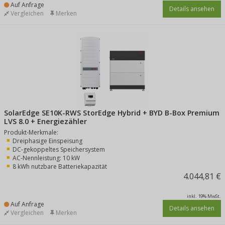
Auf Anfrage
Details ansehen
Vergleichen
Merken
SolarEdge SE10K-RWS StorEdge Hybrid + BYD B-Box Premium
LVS 8.0 + Energiezähler
Produkt-Merkmale:
Dreiphasige Einspeisung
DC-gekoppeltes Speichersystem
AC-Nennleistung: 10 kW
8 kWh nutzbare Batteriekapazität
4.044,81 €
inkl. 19% MwSt.
Auf Anfrage
Details ansehen
Vergleichen
Merken