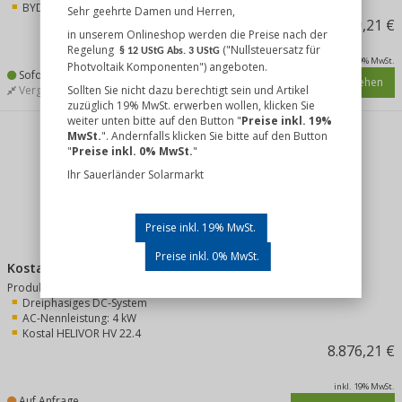
BYD Battery-Box HVB 20.7
Sehr geehrte Damen und Herren,
9.709,21 €
in unserem Onlineshop werden die Preise nach der
Regelung
("Nullsteuersatz für
§ 12 UStG Abs. 3 UStG
inkl. 19% MwSt.
Photvoltaik Komponenten") angeboten.
Sofort lieferbar,
bei uns lagernd
Details ansehen
Sollten Sie nicht dazu berechtigt sein und Artikel
Vergleichen
Merken
zuzüglich 19% MwSt. erwerben wollen, klicken Sie
weiter unten bitte auf den Button "
Preise inkl. 19%
MwSt.
". Andernfalls klicken Sie bitte auf den Button
"
Preise inkl. 0% MwSt.
"
Ihr Sauerländer Solarmarkt
Preise inkl. 19% MwSt.
Preise inkl. 0% MwSt.
Kostal PLENTICORE G3 S 4.0 + HELIVOR HV 22.4
Produkt-Merkmale:
Dreiphasiges DC-System
AC-Nennleistung: 4 kW
Kostal HELIVOR HV 22.4
8.876,21 €
inkl. 19% MwSt.
Auf Anfrage