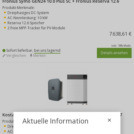
Fronius Symo GEN24 10.0 Plus SC + Fronius Reserva 12.6
Produkt-Merkmale:
Dreiphasiges DC-System
AC-Nennleistung: 10 kW
Reserva 12.6 Speicher
2 freie MPP-Tracker für PV-Module
7.638,61 €
inkl. 19% MwSt.
Sofort lieferbar,
bei uns lagernd
Details ansehen
Vergleichen
Merken
Kostal PLENTICORE G3 L 15.0 + BYD Battery Box HVB 20.7
×
Aktuelle Information
Produkt-Merkmale:
Dreiphasiges DC-System
AC-Nennleistung: 15 kW