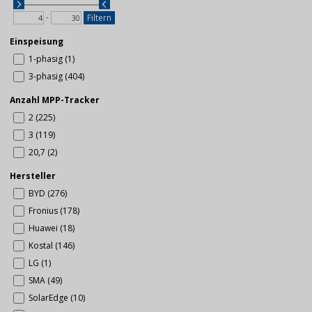
-
Filtern
Einspeisung
1-phasig (1)
3-phasig (404)
Anzahl MPP-Tracker
2 (225)
3 (119)
20,7 (2)
Hersteller
BYD (276)
Fronius (178)
Huawei (18)
Kostal (146)
LG (1)
SMA (49)
SolarEdge (10)