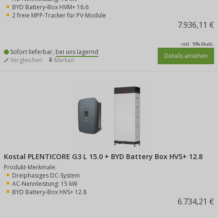
BYD Battery-Box HVM+ 16.6
2 freie MPP-Tracker für PV-Module
7.936,11 €
inkl. 19% MwSt.
Sofort lieferbar,
bei uns lagernd
Details ansehen
Vergleichen
Merken
Kostal PLENTICORE G3 L 15.0 + BYD Battery Box HVS+ 12.8
Produkt-Merkmale:
Dreiphasiges DC-System
AC-Nennleistung: 15 kW
BYD Battery-Box HVS+ 12.8
6.734,21 €