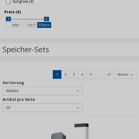
Sungrow (3)
Preis (€)
-
Filtern
Speicher-Sets
1
2
3
4
5
...
21
Weiter →
Sortierung
Wählen
Artikel pro Seite
20