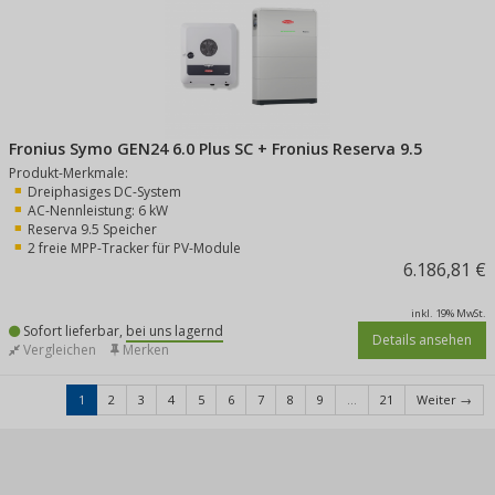
Fronius Symo GEN24 6.0 Plus SC + Fronius Reserva 9.5
Produkt-Merkmale:
Dreiphasiges DC-System
AC-Nennleistung: 6 kW
Reserva 9.5 Speicher
2 freie MPP-Tracker für PV-Module
6.186,81 €
inkl. 19% MwSt.
Sofort lieferbar,
bei uns lagernd
Details ansehen
Vergleichen
Merken
1
2
3
4
5
6
7
8
9
...
21
Weiter →