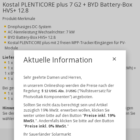
Kostal PLENTICORE plus 7 G2 + BYD Battery-Box
HVS+ 12.8
Produkt-Merkmale
Dreiphasiges DC-System
AC-Nennleistung Wechselrichter: 7 kW
BYD Battery-Box HVS+ 12.8
Kostal PLENTICORE plus mit 2 freien MPP-Tracker/Eingängen für PV-
Module
×
Lieferumfang
Aktuelle Information
1 x Kostal PLENTICORE plus 7 G2
1 x BYD Battery-Box HVS+ 12.8 (5 x BYD Batteriemodul HVS+ (2,56 kWh) +
1 x BYD Batteriekontrolleinheit)
Sehr geehrte Damen und Herren,
1 x Kommunikationskabel (Batterie zu Wechselrichter)
in unserem Onlineshop werden die Preise nach der
Bei gewählter Option "
Kostal Energiezähler
"
Regelung
("Nullsteuersatz für
§ 12 UStG Abs. 3 UStG
1 x
Kostal Energy Meter Serie P
oder
Photvoltaik Komponenten") angeboten.
1 x Kostal Smart Energy Meter G2
Sollten Sie nicht dazu berechtigt sein und Artikel
Hinweis
: Zum Betrieb des Speichers mit dem PLENTICORE Plus benötigen
zuzüglich 19% MwSt. erwerben wollen, klicken Sie
Sie den kostenpflichtigen Kostal Aktivierungscode. Diese Option können Sie
weiter unten bitte auf den Button "
Preise inkl. 19%
wählen.
MwSt.
". Andernfalls klicken Sie bitte auf den Button
"
Preise inkl. 0% MwSt.
"
Ihr Sauerländer Solarmarkt