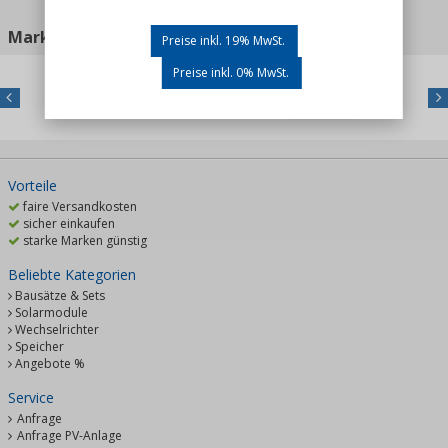
Marken
Zur Markenübersicht
Preise inkl. 19% MwSt.
Preise inkl. 0% MwSt.
Previous
Nex
Vorteile
faire Versandkosten
sicher einkaufen
starke Marken günstig
Beliebte Kategorien
Bausätze & Sets
Solarmodule
Wechselrichter
Speicher
Angebote %
Service
Anfrage
Anfrage PV-Anlage