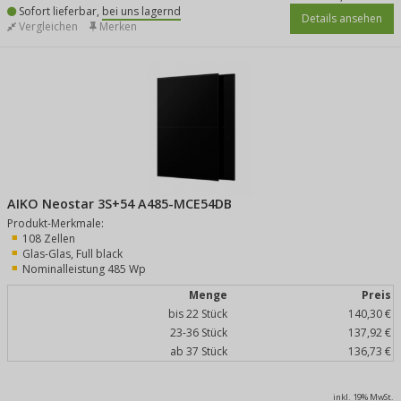
Sofort lieferbar,
bei uns lagernd
Details ansehen
Vergleichen
Merken
AIKO Neostar 3S+54 A485-MCE54DB
Produkt-Merkmale:
108 Zellen
Glas-Glas, Full black
Nominalleistung 485 Wp
Menge
Preis
bis 22 Stück
140,30 €
23-36 Stück
137,92 €
ab 37 Stück
136,73 €
inkl. 19% MwSt.