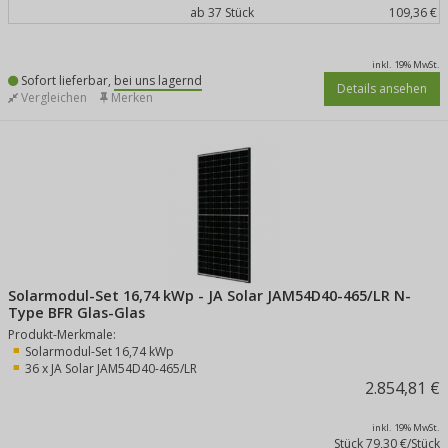
ab 37 Stück
109,36 €
inkl. 19% MwSt.
Sofort lieferbar,
bei uns lagernd
Details ansehen
Vergleichen
Merken
Solarmodul-Set 16,74 kWp - JA Solar JAM54D40-465/LR N-
Type BFR Glas-Glas
Produkt-Merkmale:
Solarmodul-Set 16,74 kWp
36 x JA Solar JAM54D40-465/LR
2.854,81 €
inkl. 19% MwSt.
Stück
79,30 €/Stück