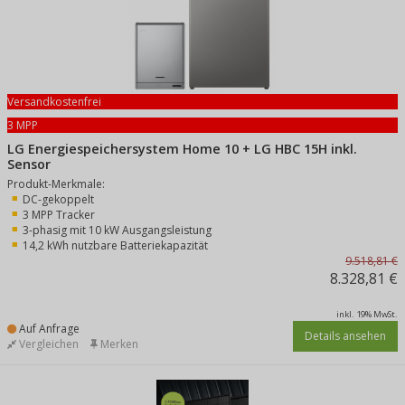
Versandkostenfrei
3 MPP
LG Energiespeichersystem Home 10 + LG HBC 15H inkl.
Sensor
Produkt-Merkmale:
DC-gekoppelt
3 MPP Tracker
3-phasig mit 10 kW Ausgangsleistung
14,2 kWh nutzbare Batteriekapazität
9.518,81 €
8.328,81 €
inkl. 19% MwSt.
Auf Anfrage
Details ansehen
Vergleichen
Merken