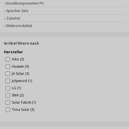
Einzelkomponenten PV
Speicher-Sets
Zubehör
Elektromobilität
Artikel filtern nach
Hersteller
Aiko (3)
Huawei (3)
JA Solar (3)
Jolywood (1)
LG (1)
SMA (2)
Solar Fabrik (1)
Trina Solar (3)