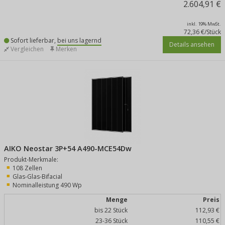
2.604,91 €
inkl. 19% MwSt.
72,36 €/Stück
Sofort lieferbar,
bei uns lagernd
Details ansehen
Vergleichen
Merken
AIKO Neostar 3P+54 A490-MCE54Dw
Produkt-Merkmale:
108 Zellen
Glas-Glas-Bifacial
Nominalleistung 490 Wp
Menge
Preis
bis 22 Stück
112,93 €
23-36 Stück
110,55 €