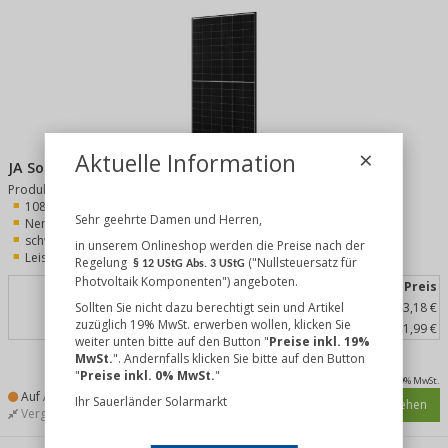
×
Aktuelle Information
JA Solar JAM54D40-465/LR N-Type (BFR) Glas-Glas
Produkt-Merkmale:
108 monokristalline Zellen
Sehr geehrte Damen und Herren,
Nennleistung 465 Wp
schwarzer Rahmen
in unserem Onlineshop werden die Preise nach der
Leistungstoleranz 0/+5W
Regelung
("Nullsteuersatz für
§ 12 UStG Abs. 3 UStG
Photvoltaik Komponenten") angeboten.
Menge
Preis
Sollten Sie nicht dazu berechtigt sein und Artikel
bis 35 Stück
83,18 €
zuzüglich 19% MwSt. erwerben wollen, klicken Sie
ab 36 Stück
81,99 €
weiter unten bitte auf den Button "
Preise inkl. 19%
MwSt.
". Andernfalls klicken Sie bitte auf den Button
"
Preise inkl. 0% MwSt.
"
inkl. 19% MwSt.
Auf Anfrage
Ihr Sauerländer Solarmarkt
Details ansehen
Vergleichen
Merken