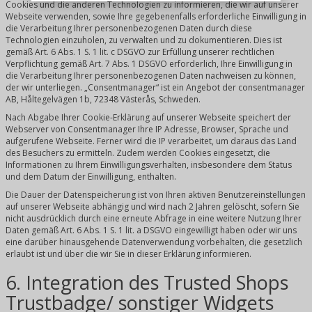
Cookies und die anderen Technologien zu informieren, die wir auf unserer
Webseite verwenden, sowie Ihre gegebenenfalls erforderliche Einwilligung in
die Verarbeitung Ihrer personenbezogenen Daten durch diese
Technologien einzuholen, zu verwalten und zu dokumentieren. Dies ist
gemäß Art. 6 Abs. 1 S. 1 lit. c DSGVO zur Erfüllung unserer rechtlichen
Verpflichtung gemäß Art. 7 Abs. 1 DSGVO erforderlich, Ihre Einwilligung in
die Verarbeitung Ihrer personenbezogenen Daten nachweisen zu können,
der wir unterliegen. „Consentmanager“ ist ein Angebot der consentmanager
AB, Håltegelvägen 1b, 72348 Västerås, Schweden.
Nach Abgabe Ihrer Cookie-Erklärung auf unserer Webseite speichert der
Webserver von Consentmanager Ihre IP Adresse, Browser, Sprache und
aufgerufene Webseite. Ferner wird die IP verarbeitet, um daraus das Land
des Besuchers zu ermitteln. Zudem werden Cookies eingesetzt, die
Informationen zu Ihrem Einwilligungsverhalten, insbesondere dem Status
und dem Datum der Einwilligung, enthalten.
Die Dauer der Datenspeicherung ist von Ihren aktiven Benutzereinstellungen
auf unserer Webseite abhängig und wird nach 2 Jahren gelöscht, sofern Sie
nicht ausdrücklich durch eine erneute Abfrage in eine weitere Nutzung Ihrer
Daten gemäß Art. 6 Abs. 1 S. 1 lit. a DSGVO eingewilligt haben oder wir uns
eine darüber hinausgehende Datenverwendung vorbehalten, die gesetzlich
erlaubt ist und über die wir Sie in dieser Erklärung informieren.
6. Integration des Trusted Shops
Trustbadge/ sonstiger Widgets