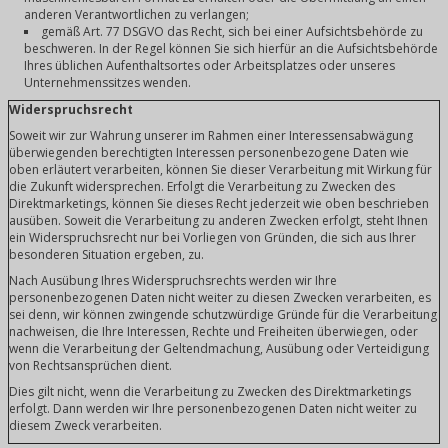
anderen Verantwortlichen zu verlangen;
gemäß Art. 77 DSGVO das Recht, sich bei einer Aufsichtsbehörde zu
beschweren. In der Regel können Sie sich hierfür an die Aufsichtsbehörde
Ihres üblichen Aufenthaltsortes oder Arbeitsplatzes oder unseres
Unternehmenssitzes wenden.
Widerspruchsrecht
Soweit wir zur Wahrung unserer im Rahmen einer Interessensabwägung
überwiegenden berechtigten Interessen personenbezogene Daten wie
oben erläutert verarbeiten, können Sie dieser Verarbeitung mit Wirkung für
die Zukunft widersprechen. Erfolgt die Verarbeitung zu Zwecken des
Direktmarketings, können Sie dieses Recht jederzeit wie oben beschrieben
ausüben. Soweit die Verarbeitung zu anderen Zwecken erfolgt, steht Ihnen
ein Widerspruchsrecht nur bei Vorliegen von Gründen, die sich aus Ihrer
besonderen Situation ergeben, zu.
Nach Ausübung Ihres Widerspruchsrechts werden wir Ihre
personenbezogenen Daten nicht weiter zu diesen Zwecken verarbeiten, es
sei denn, wir können zwingende schutzwürdige Gründe für die Verarbeitung
nachweisen, die Ihre Interessen, Rechte und Freiheiten überwiegen, oder
wenn die Verarbeitung der Geltendmachung, Ausübung oder Verteidigung
von Rechtsansprüchen dient.
Dies gilt nicht, wenn die Verarbeitung zu Zwecken des Direktmarketings
erfolgt. Dann werden wir Ihre personenbezogenen Daten nicht weiter zu
diesem Zweck verarbeiten.