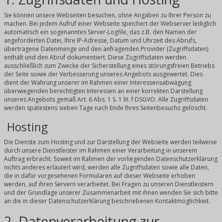
Sie können unsere Webseiten besuchen, ohne Angaben zu Ihrer Person zu
machen. Bei jedem Aufruf einer Webseite speichert der Webserver lediglich
automatisch ein sogenanntes Server-Logfile, das z.B. den Namen der
angeforderten Datei, Ihre IP-Adresse, Datum und Uhrzeit des Abrufs,
übertragene Datenmenge und den anfragenden Provider (Zugriffsdaten)
enthält und den Abruf dokumentiert. Diese Zugriffsdaten werden
ausschließlich zum Zwecke der Sicherstellung eines störungsfreien Betriebs
der Seite sowie der Verbesserung unseres Angebots ausgewertet. Dies
dient der Wahrung unserer im Rahmen einer Interessensabwägung
überwiegenden berechtigten Interessen an einer korrekten Darstellung
unseres Angebots gemäß Art. 6 Abs. 1 S. 1 lit. f DSGVO. Alle Zugriffsdaten
werden spätestens sieben Tage nach Ende Ihres Seitenbesuchs gelöscht.
Hosting
Die Dienste zum Hosting und zur Darstellung der Webseite werden teilweise
durch unsere Dienstleister im Rahmen einer Verarbeitung in unserem
Auftrag erbracht. Soweit im Rahmen der vorliegenden Datenschutzerklärung
nichts anderes erläutert wird, werden alle Zugriffsdaten sowie alle Daten,
die in dafür vorgesehenen Formularen auf dieser Webseite erhoben
werden, auf ihren Servern verarbeitet. Bei Fragen zu unseren Dienstleistern
und der Grundlage unserer Zusammenarbeit mit ihnen wenden Sie sich bitte
an die in dieser Datenschutzerklärung beschriebenen Kontaktmöglichkeit.
2. Datenverarbeitung zur