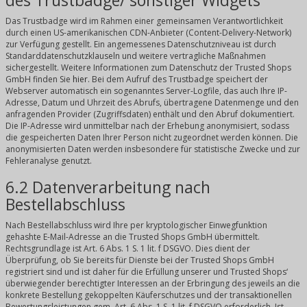
des Trustbadge/ sonstiger Widgets
Das Trustbadge wird im Rahmen einer gemeinsamen Verantwortlichkeit
durch einen US-amerikanischen CDN-Anbieter (Content-Delivery-Network)
zur Verfügung gestellt. Ein angemessenes Datenschutzniveau ist durch
Standarddatenschutzklauseln und weitere vertragliche Maßnahmen
sichergestellt. Weitere Informationen zum Datenschutz der Trusted Shops
GmbH finden Sie
hier
. Bei dem Aufruf des Trustbadge speichert der
Webserver automatisch ein sogenanntes Server-Logfile, das auch Ihre IP-
Adresse, Datum und Uhrzeit des Abrufs, übertragene Datenmenge und den
anfragenden Provider (Zugriffsdaten) enthält und den Abruf dokumentiert.
Die IP-Adresse wird unmittelbar nach der Erhebung anonymisiert, sodass
die gespeicherten Daten Ihrer Person nicht zugeordnet werden können. Die
anonymisierten Daten werden insbesondere für statistische Zwecke und zur
Fehleranalyse genutzt.
6.2 Datenverarbeitung nach
Bestellabschluss
Nach Bestellabschluss wird Ihre per kryptologischer Einwegfunktion
gehashte E-Mail-Adresse an die Trusted Shops GmbH übermittelt.
Rechtsgrundlage ist Art. 6 Abs. 1 S. 1 lit. f DSGVO. Dies dient der
Überprüfung, ob Sie bereits für Dienste bei der Trusted Shops GmbH
registriert sind und ist daher für die Erfüllung unserer und Trusted Shops‘
überwiegender berechtigter Interessen an der Erbringung des jeweils an die
konkrete Bestellung gekoppelten Käuferschutzes und der transaktionellen
Bewertungsleistungen gem. Art. 6 Abs. 1 S. 1 lit. f DSGVO erforderlich. Ist