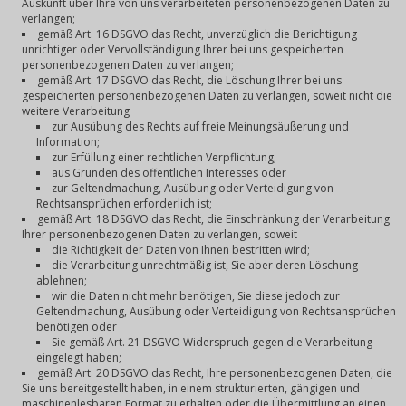
Auskunft über Ihre von uns verarbeiteten personenbezogenen Daten zu
verlangen;
gemäß Art. 16 DSGVO das Recht, unverzüglich die Berichtigung
unrichtiger oder Vervollständigung Ihrer bei uns gespeicherten
personenbezogenen Daten zu verlangen;
gemäß Art. 17 DSGVO das Recht, die Löschung Ihrer bei uns
gespeicherten personenbezogenen Daten zu verlangen, soweit nicht die
weitere Verarbeitung
zur Ausübung des Rechts auf freie Meinungsäußerung und
Information;
zur Erfüllung einer rechtlichen Verpflichtung;
aus Gründen des öffentlichen Interesses oder
zur Geltendmachung, Ausübung oder Verteidigung von
Rechtsansprüchen erforderlich ist;
gemäß Art. 18 DSGVO das Recht, die Einschränkung der Verarbeitung
Ihrer personenbezogenen Daten zu verlangen, soweit
die Richtigkeit der Daten von Ihnen bestritten wird;
die Verarbeitung unrechtmäßig ist, Sie aber deren Löschung
ablehnen;
wir die Daten nicht mehr benötigen, Sie diese jedoch zur
Geltendmachung, Ausübung oder Verteidigung von Rechtsansprüchen
benötigen oder
Sie gemäß Art. 21 DSGVO Widerspruch gegen die Verarbeitung
eingelegt haben;
gemäß Art. 20 DSGVO das Recht, Ihre personenbezogenen Daten, die
Sie uns bereitgestellt haben, in einem strukturierten, gängigen und
maschinenlesbaren Format zu erhalten oder die Übermittlung an einen