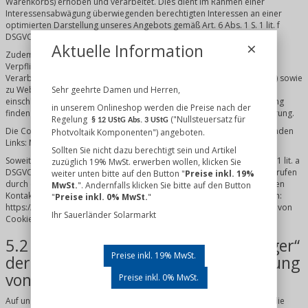
Warenkorbs) erhoben und verarbeitet. Dies dient im Rahmen einer
Interessensabwägung überwiegenden berechtigten Interessen an einer
optimierten Darstellung unseres Angebots gemäß Art. 6 Abs. 1 S. 1 lit. f
DSGVO.
×
Aktuelle Information
Zudem verwenden wir Technologien zur Erfüllung der rechtlichen
Verpflichtungen, denen wir unterliegen (z.B. um Einwilligungen in die
Verarbeitung Ihrer personenbezogenen Daten nachweisen zu können) sowie
zu Webanalyse und Online-Marketing. Weitere Informationen hierzu
Sehr geehrte Damen und Herren,
einschließlich der jeweiligen Rechtsgrundlage für die Datenverarbeitung
in unserem Onlineshop werden die Preise nach der
finden Sie in den nachfolgenden Abschnitten dieser Datenschutzerklärung.
Regelung
("Nullsteuersatz für
§ 12 UStG Abs. 3 UStG
Die Cookie-Einstellungen für Ihren Browser finden Sie unter den folgenden
Photvoltaik Komponenten") angeboten.
Links:
Microsoft Edge™
/
Safari™
/
Chrome™
/
Firefox™
/
Opera™
Sollten Sie nicht dazu berechtigt sein und Artikel
Soweit Sie in die Verwendung der Technologien gemäß Art. 6 Abs. 1 S. 1 lit. a
zuzüglich 19% MwSt. erwerben wollen, klicken Sie
DSGVO eingewilligt haben, können Sie Ihre Einwilligung jederzeit widerrufen
weiter unten bitte auf den Button "
Preise inkl. 19%
durch eine Nachricht an die in der Datenschutzerklärung beschriebenen
MwSt.
". Andernfalls klicken Sie bitte auf den Button
Kontaktmöglichkeit. Alternativ können Sie auch folgenden Link aufrufen:
"
Preise inkl. 0% MwSt.
"
https://sauerlaender-solarmarkt.de/startseite/. Bei der Nichtannahme von
Ihr Sauerländer Solarmarkt
Cookies kann die Funktionalität unserer Webseite eingeschränkt sein.
5.2 Einsatz des Tools „Consentmanager“
Preise inkl. 19% MwSt.
der consentmanager AB zur Verwaltung
von Einwilligungen
Preise inkl. 0% MwSt.
Auf unserer Webseite setzen wir „Consentmanager“ ein, um Sie über die