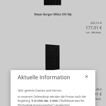
Meyer Burger White 395 Wp
201,11 €
177,31 €
inkl. 19% MwSt.
×
Aktuelle Information
Solar Fabrik Mono S4 Innovation Powerline N 425W
113,05 €
Sehr geehrte Damen und Herren,
105,91 €
in unserem Onlineshop werden die Preise nach der
inkl. 19% MwSt.
Regelung
("Nullsteuersatz für
§ 12 UStG Abs. 3 UStG
Photvoltaik Komponenten") angeboten.