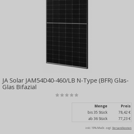
JA Solar JAM54D40-460/LB N-Type (BFR) Glas-
Glas Bifazial
Menge
Preis
bis 35 Stück
78,42 €
ab 36 Stück
77,23 €
inkl. 19% MwSt.
zzgl.
Versandkosten