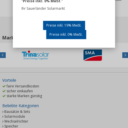
"
Preise inkl. 0% MwSt.
"
Ihr Sauerländer Solarmarkt
Preise inkl. 19% MwSt.
Preise inkl. 0% MwSt.
Marken
Zur Markenübersicht
Previous
Nex
Vorteile
faire Versandkosten
sicher einkaufen
starke Marken günstig
Beliebte Kategorien
Bausätze & Sets
Solarmodule
Wechselrichter
Speicher