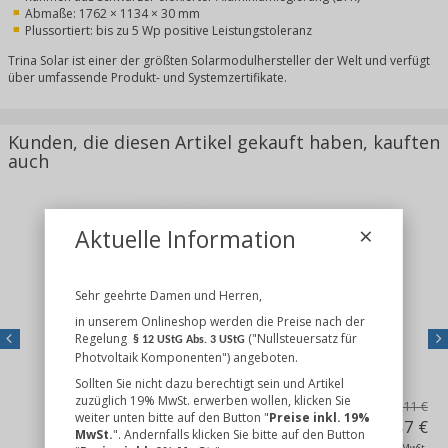
Abmaße: 1762 × 1134 × 30 mm
Plussortiert: bis zu 5 Wp positive Leistungstoleranz
Trina Solar ist einer der größten Solarmodulhersteller der Welt und verfügt
über umfassende Produkt- und Systemzertifikate.
Kunden, die diesen Artikel gekauft haben, kauften
auch
×
Aktuelle Information
Sehr geehrte Damen und Herren,
in unserem Onlineshop werden die Preise nach der
Regelung
("Nullsteuersatz für
§ 12 UStG Abs. 3 UStG
Photvoltaik Komponenten") angeboten.
Previous
Nex
K2 Schienenverbinder SingleRail 36 Set
Sollten Sie nicht dazu berechtigt sein und Artikel
zuzüglich 19% MwSt. erwerben wollen, klicken Sie
5,11 €
weiter unten bitte auf den Button "
Preise inkl. 19%
4,87 €
MwSt.
". Andernfalls klicken Sie bitte auf den Button
inkl. 19% MwSt.