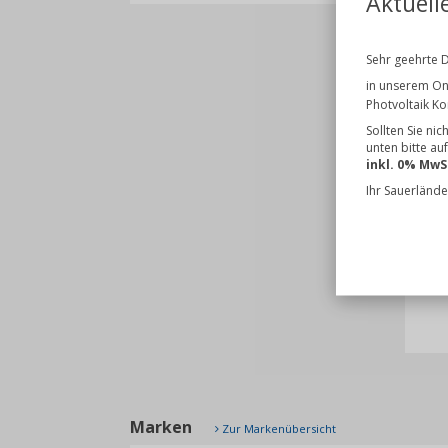
Aktuell
Kun
Sehr geehrte 
in unserem On
Photvoltaik K
Sollten Sie ni
unten bitte au
inkl. 0% MwS
Ihr Sauerlände
Previou
Ji
54
Marken
Zur Markenübersicht