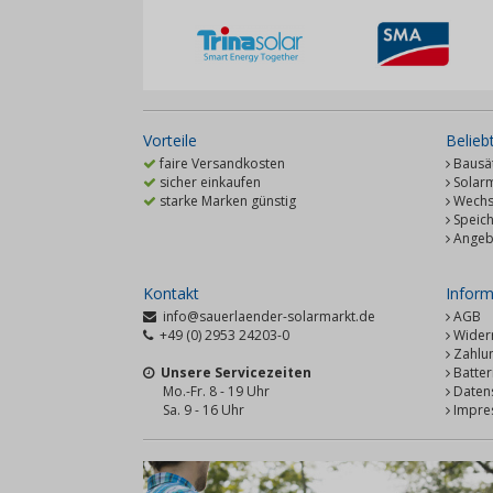
Vorteile
Belieb
faire Versandkosten
Bausät
sicher einkaufen
Solar
starke Marken günstig
Wechse
Speic
Angeb
Kontakt
Inform
info@sauerlaender-solarmarkt.de
AGB
+49 (0) 2953 24203-0
Wider
Zahlu
Unsere Servicezeiten
Batter
Mo.-Fr. 8 - 19 Uhr
Daten
Sa. 9 - 16 Uhr
Impre