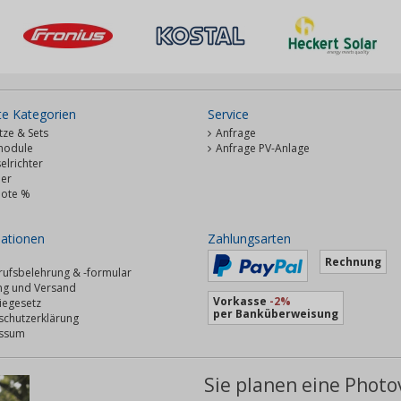
te Kategorien
Service
ze & Sets
Anfrage
module
Anfrage PV-Anlage
lrichter
her
ote %
ationen
Zahlungsarten
Rechnung
rufsbelehrung & -formular
ng und Versand
Vorkasse
-2%
iegesetz
per Banküberweisung
schutzerklärung
ssum
Sie planen eine Photo