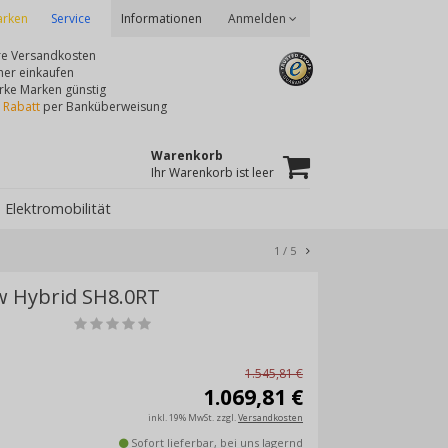
rken
Service
Anmelden
Informationen
re Versandkosten
her einkaufen
rke Marken günstig
 Rabatt
per Banküberweisung
Warenkorb
Ihr Warenkorb ist leer
Elektromobilität
1
/
5
 Hybrid SH8.0RT
1.545,81 €
1.069,81
€
inkl. 19% MwSt.
zzgl.
Versandkosten
Sofort lieferbar,
bei uns lagernd