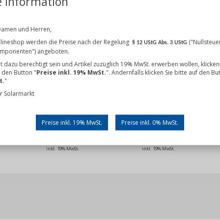
e Information
den, die diesen Artikel gekauft haben, kauften auch
Damen und Herren,
lineshop werden die Preise nach der Regelung
("Nullsteue
§ 12 UStG Abs. 3 UStG
omponenten") angeboten.
cht dazu berechtigt sein und Artikel zuzüglich 19% MwSt. erwerben wollen, klicken
f den Button "
Preise inkl. 19% MwSt.
". Andernfalls klicken Sie bitte auf den Bu
t.
"
r Solarmarkt
s
nko Solar Tiger Neo N-Type
BYD B-Box Premium HVM 11.0
BYD B-Box 
HL4R-V 445 Watt (JKM445N-
Preise inkl. 19% MwSt.
Preise inkl. 0% MwSt.
54HL4R-V)
94,01 €
4.270,91 €
inkl. 19% MwSt.
inkl. 19% MwSt.