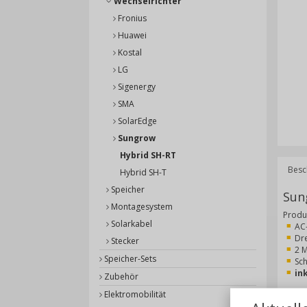
Wechselrichter
Fronius
Huawei
Kostal
LG
Sigenergy
SMA
SolarEdge
Sungrow
Hybrid SH-RT
Besc
Hybrid SH-T
Speicher
Sun
Montagesystem
Produ
Solarkabel
AC
Dr
Stecker
2 
Speicher-Sets
Sch
in
Zubehör
Elektromobilität