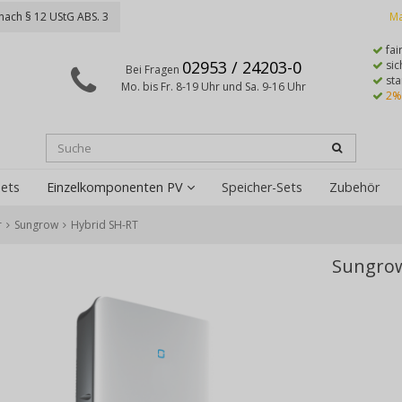
nach § 12 UStG ABS. 3
Ma
fai
02953 / 24203-0
sic
Bei Fragen
sta
Mo. bis Fr. 8-19 Uhr und Sa. 9-16 Uhr
2%
ets
Einzelkomponenten PV
Speicher-Sets
Zubehör
r
Sungrow
Hybrid SH-RT
Sungrow