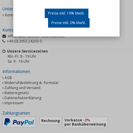
Unternehmen
Preise inkl. 19% MwSt.
Kontakt
Preise inkl. 0% MwSt.
Kontakt
info@sauerlaender-solarmarkt.de
+49 (0) 2953 24203-0
Unsere Servicezeiten
Mo.-Fr. 8 - 19 Uhr
Sa. 9 - 16 Uhr
Informationen
AGB
Widerrufsbelehrung & -formular
Zahlung und Versand
Batteriegesetz
Datenschutzerklärung
Impressum
Zahlungsarten
Vorkasse
-2%
Rechnung
per Banküberweisung