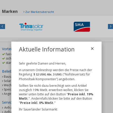
Marken
Zur Markenübersicht
Previous
Nex
×
Aktuelle Information
Vorteile
faire Versandkosten
sicher einkaufen
starke Marken günstig
Sehr geehrte Damen und Herren,
in unserem Onlineshop werden die Preise nach der
Beliebte Kategorien
Regelung
("Nullsteuersatz für
§ 12 UStG Abs. 3 UStG
Bausätze & Sets
Photvoltaik Komponenten") angeboten.
Solarmodule
Wechselrichter
Sollten Sie nicht dazu berechtigt sein und Artikel
Speicher
zuzüglich 19% MwSt. erwerben wollen, klicken Sie
Angebote %
weiter unten bitte auf den Button "
Preise inkl. 19%
MwSt.
". Andernfalls klicken Sie bitte auf den Button
Service
"
Preise inkl. 0% MwSt.
"
Anfrage
Ihr Sauerländer Solarmarkt
Anfrage PV-Anlage