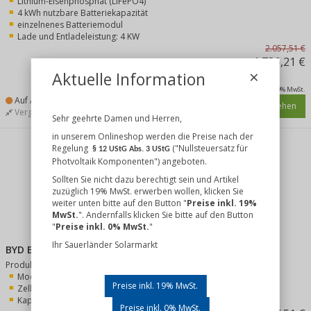
Lithium-Eisenphosphat (LiFePO4)
4 kWh nutzbare Batteriekapazität
einzelnenes Batteriemodul
Lade und Entladeleistung: 4 KW
2.057,51 €
1.736,21 €
×
Aktuelle Information
inkl. 19% MwSt.
Auf Anfrage
Details ansehen
Vergleichen
Merken
Sehr geehrte Damen und Herren,
in unserem Onlineshop werden die Preise nach der
Regelung
("Nullsteuersatz für
§ 12 UStG Abs. 3 UStG
Photvoltaik Komponenten") angeboten.
Sollten Sie nicht dazu berechtigt sein und Artikel
zuzüglich 19% MwSt. erwerben wollen, klicken Sie
weiter unten bitte auf den Button "
Preise inkl. 19%
MwSt.
". Andernfalls klicken Sie bitte auf den Button
"
Preise inkl. 0% MwSt.
"
Ihr Sauerländer Solarmarkt
BYD Battery-Box HVS+ 5.1
Produkt-Merkmale:
Modulares Hochvolt-System
Preise inkl. 19% MwSt.
Zelltechnologie: Lithium-Eisenphosphat
Kapazität: 5,12 kWh
Preise inkl. 0% MwSt.