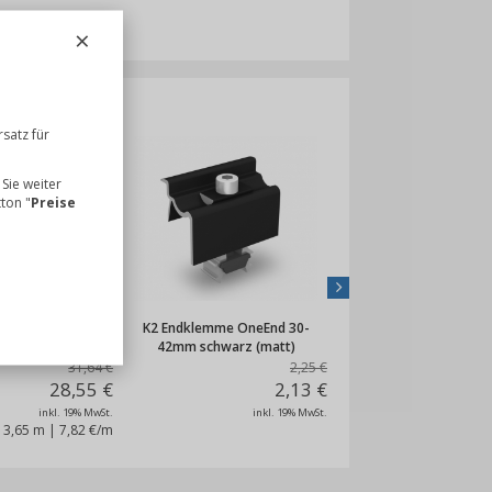
×
rsatz für
 Sie weiter
tton "
Preise
Next
hiene SingleRail
K2 Endklemme OneEnd 30-
K2 AC Terragrif K
 3,65m
42mm schwarz (matt)
31,64 €
2,25 €
28,55 €
2,13 €
inkl. 19% MwSt.
inkl. 19% MwSt.
inkl.
3,65 m
|
7,82 €/m