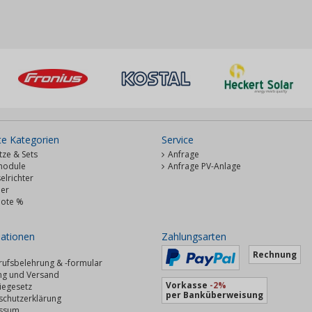
te Kategorien
Service
ze & Sets
Anfrage
module
Anfrage PV-Anlage
lrichter
her
ote %
ationen
Zahlungsarten
Rechnung
rufsbelehrung & -formular
ng und Versand
Vorkasse
-2%
iegesetz
per Banküberweisung
schutzerklärung
ssum