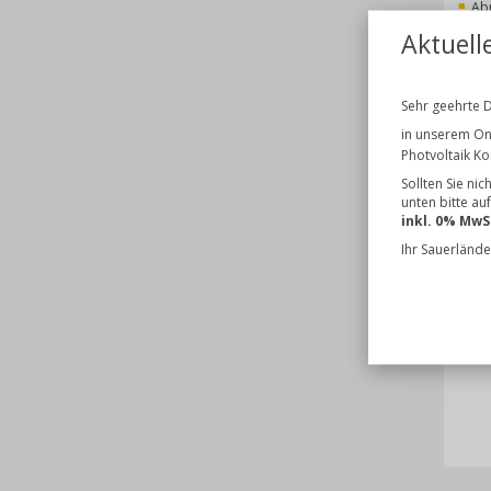
Ab
Plu
Aktuell
Kun
Sehr geehrte 
in unserem On
Photvoltaik K
Sollten Sie ni
unten bitte au
inkl. 0% MwS
Ihr Sauerlände
Previou
Fr
SC 