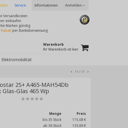
rken
Service
Anmelden
Informationen
re Versandkosten
her einkaufen
rke Marken günstig
 Rabatt
per Banküberweisung
Warenkorb
Ihr Warenkorb ist leer
Elektromobilität
11
/
17
ostar 2S+ A465-MAH54Db
k Glas-Glas 465 Wp
Menge
Preis
bis 35 Stück
115,08 €
ab 36 Stück
133,89 €