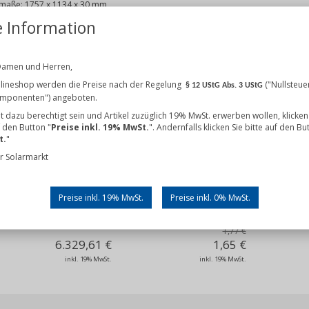
maße: 1757 x 1134 x 30 mm
ssortiert
e Information
den, die diesen Artikel gekauft haben, kauften auch
Damen und Herren,
lineshop werden die Preise nach der Regelung
("Nullsteue
§ 12 UStG Abs. 3 UStG
omponenten") angeboten.
cht dazu berechtigt sein und Artikel zuzüglich 19% MwSt. erwerben wollen, klicken
f den Button "
Preise inkl. 19% MwSt.
". Andernfalls klicken Sie bitte auf den Bu
t.
"
r Solarmarkt
s
Preise inkl. 19% MwSt.
Preise inkl. 0% MwSt.
onius Symo GEN24 10.0 Plus
K2 Blitzschutzklemme Multi Alu
K2 Montagesc
+ BYD Battery-Box HVS+ 10.2
8 mm LPC MH Set
36
1,77 €
6.329,61 €
1,65 €
inkl. 19% MwSt.
inkl. 19% MwSt.