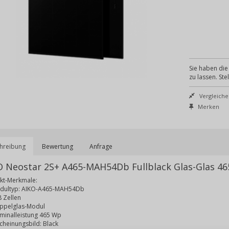
Sie haben die 
zu lassen. Ste
Vergleiche
Merken
hreibung
Bewertung
Anfrage
O Neostar 2S+ A465-MAH54Db Fullblack Glas-Glas 4
kt-Merkmale:
dultyp: AIKO-A465-MAH54Db
 Zellen
ppelglas-Modul
minalleistung 465 Wp
cheinungsbild: Black