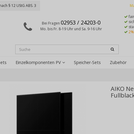
nach § 12 UStG ABS. 3
Ma
fai
02953 / 24203-0
sic
Bei Fragen
sta
Mo. bis Fr. 8-19 Uhr und Sa. 9-16 Uhr
2%
ets
Einzelkomponenten PV
Speicher-Sets
Zubehör
AIKO Ne
Fullblac