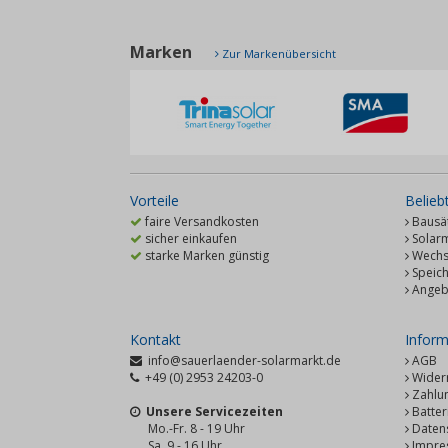
Marken
Zur Markenübersicht
Vorteile
Belieb
faire Versandkosten
Bausät
sicher einkaufen
Solar
starke Marken günstig
Wechse
Speic
Angeb
Kontakt
Inform
info@sauerlaender-solarmarkt.de
AGB
+49 (0) 2953 24203-0
Wider
Zahlu
Unsere Servicezeiten
Batter
Mo.-Fr. 8 - 19 Uhr
Daten
Sa. 9 - 16 Uhr
Impre