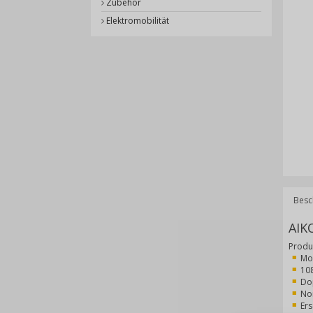
Zubehör
Elektromobilität
Besc
AIK
Produ
Mo
108
Do
No
Ers