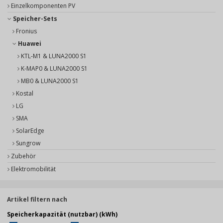
Einzelkomponenten PV
Speicher-Sets
Fronius
Huawei
KTL-M1 & LUNA2000 S1
K-MAP0 & LUNA2000 S1
MB0 & LUNA2000 S1
Kostal
LG
SMA
SolarEdge
Sungrow
Zubehör
Elektromobilität
Artikel filtern nach
Speicherkapazität (nutzbar) (kWh)