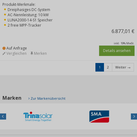
Produkt-Merkmale:
Dreiphasiges DC-System
AC-Nennleistung: 10 kW
LUNA2000-14-S1 Speicher
2 freie MPP-Tracker
6.877,01 €
inkl. 19% MwSt.
Auf Anfrage
Details ansehen
Vergleichen
Merken
1
2
Weiter →
Marken
Zur Markenübersicht
Previous
Nex