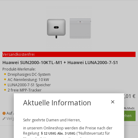
Versandkostenfrei
Huawei SUN2000-10KTL-M1 + Huawei LUNA2000-7-S1
Produkt-Merkmale:
Dreiphasiges DC-System
AC-Nennleistung: 10 kW
LUNA2000-7-S1 Speicher
2 freie MPP-Tracker
4.497,01 €
×
Aktuelle Information
inkl. 19% MwSt.
Auf Anfrage
Details ansehen
Vergleichen
Merken
Sehr geehrte Damen und Herren,
in unserem Onlineshop werden die Preise nach der
Regelung
("Nullsteuersatz für
§ 12 UStG Abs. 3 UStG