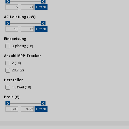
-
Filtern
AC-Leistung (kW)
-
Filtern
Einspeisung
3-phasig (18)
Anzahl MPP-Tracker
2 (16)
20,7 (2)
Hersteller
Huawei (18)
Preis (€)
-
Filtern