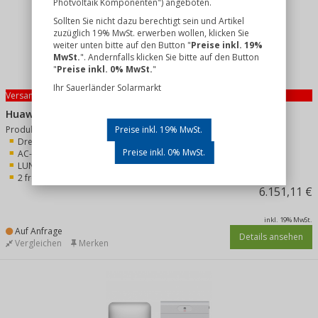
Photvoltaik Komponenten") angeboten.
Sollten Sie nicht dazu berechtigt sein und Artikel
zuzüglich 19% MwSt. erwerben wollen, klicken Sie
weiter unten bitte auf den Button "
Preise inkl. 19%
MwSt.
". Andernfalls klicken Sie bitte auf den Button
"
Preise inkl. 0% MwSt.
"
Ihr Sauerländer Solarmarkt
Versandkostenfrei
Huawei SUN2000-12K-MAP0 + Huawei LUNA2000-10-S1
Preise inkl. 19% MwSt.
Produkt-Merkmale:
Dreiphasiges DC-System
Preise inkl. 0% MwSt.
AC-Nennleistung: 12 kW
LUNA2000-10-S1 Speicher
2 freie MPP-Tracker
6.151,11 €
inkl. 19% MwSt.
Auf Anfrage
Details ansehen
Vergleichen
Merken