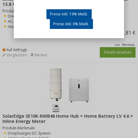
13.8 + Inline Energy Meter
Produkt-Merkmale:
Preise inkl. 19% MwSt.
Dreiphasiges DC-System
AC-Nennleistung: 10 kW
Preise inkl. 0% MwSt.
Home Battery LV 13.8
7.019,81 €
inkl. 19% MwSt.
Auf Anfrage
Details ansehen
Vergleichen
Merken
SolarEdge SE10K-RWB48 Home Hub + Home Battery LV 4.6 +
Inline Energy Meter
Produkt-Merkmale:
Dreiphasiges DC-System