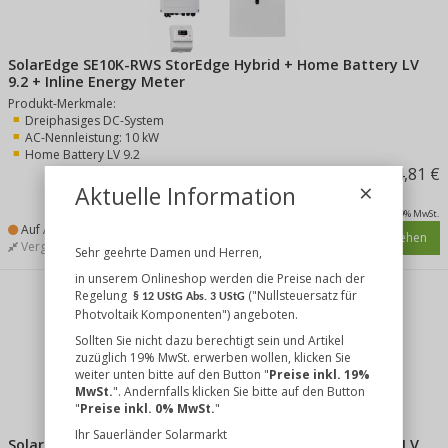
SolarEdge SE10K-RWS StorEdge Hybrid + Home Battery LV
9.2 + Inline Energy Meter
Produkt-Merkmale:
Dreiphasiges DC-System
AC-Nennleistung: 10 kW
Home Battery LV 9.2
5.234,81 €
×
Aktuelle Information
inkl. 19% MwSt.
Auf Anfrage
Details ansehen
Vergleichen
Merken
Sehr geehrte Damen und Herren,
in unserem Onlineshop werden die Preise nach der
Regelung
("Nullsteuersatz für
§ 12 UStG Abs. 3 UStG
Photvoltaik Komponenten") angeboten.
Sollten Sie nicht dazu berechtigt sein und Artikel
zuzüglich 19% MwSt. erwerben wollen, klicken Sie
weiter unten bitte auf den Button "
Preise inkl. 19%
MwSt.
". Andernfalls klicken Sie bitte auf den Button
"
Preise inkl. 0% MwSt.
"
Ihr Sauerländer Solarmarkt
SolarEdge SE10K-RWS StorEdge Hybrid + Home Battery LV