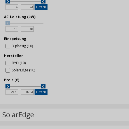
-
Filtern
AC-Leistung (kW)
-
Einspeisung
3-phasig (10)
Hersteller
BYD (10)
SolarEdge (10)
Preis (€)
-
Filtern
SolarEdge